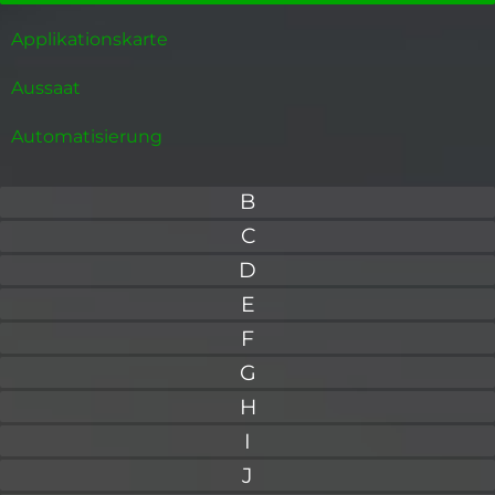
Applikationskarte
Aussaat
Automatisierung
B
C
D
E
F
G
H
I
J