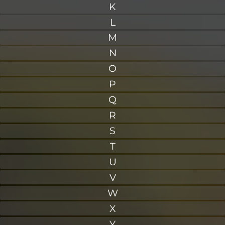
K
L
M
N
O
P
Q
R
S
T
U
V
W
X
Y