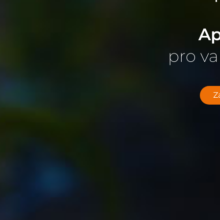
Ap
pro va
Z