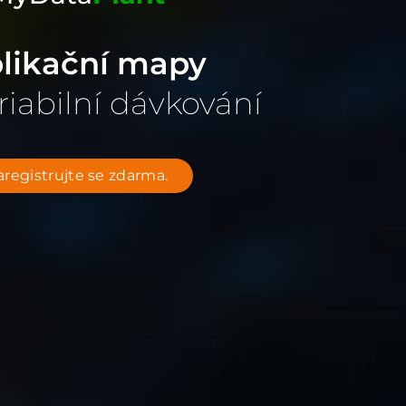
likační mapy
riabilní dávkování
aregistrujte se zdarma.