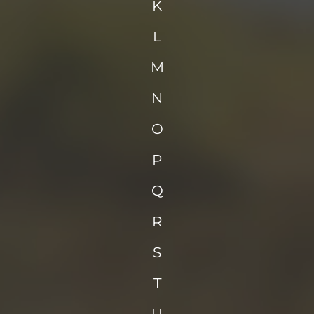
K
L
M
N
O
P
Q
R
S
T