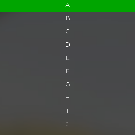
A
B
C
D
E
F
G
H
I
J