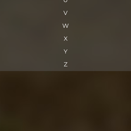
U
V
W
X
Y
Z