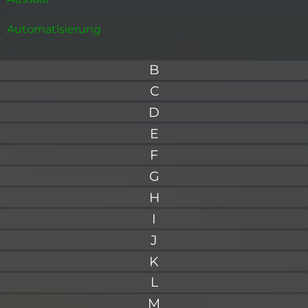
Automatisierung
B
C
D
E
F
G
H
I
J
K
L
M