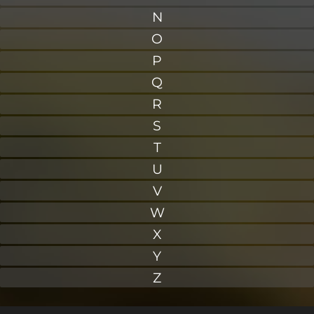
N
O
P
Q
R
S
T
U
V
W
X
Y
Z