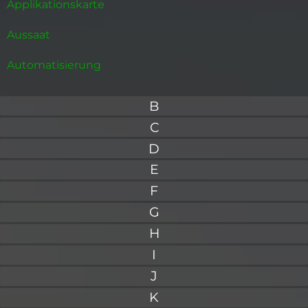
Applikationskarte
Aussaat
Automatisierung
B
C
D
E
F
G
H
I
J
K