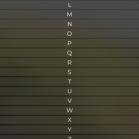
L
M
N
O
P
Q
R
S
T
U
V
W
X
Y