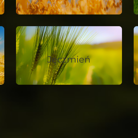
Jęczmień
Jęczmień
Jednolite rośliny ułatwiające zbiór.