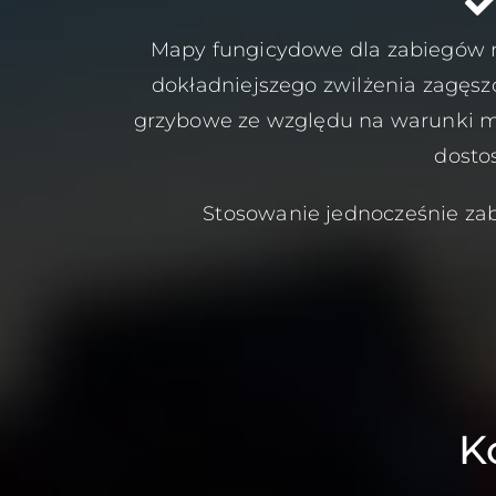
Mapy fungicydowe dla zabiegów n
dokładniejszego zwilżenia zagęsz
grzybowe ze względu na warunki m
dosto
Stosowanie jednocześnie zab
K