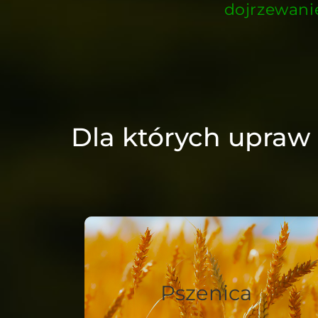
dojrzewani
Dla których upraw
Pszenica
Precyzyjne skracanie dokłosia -
Pszenica
wyższa jakość przy niższych
kosztach.