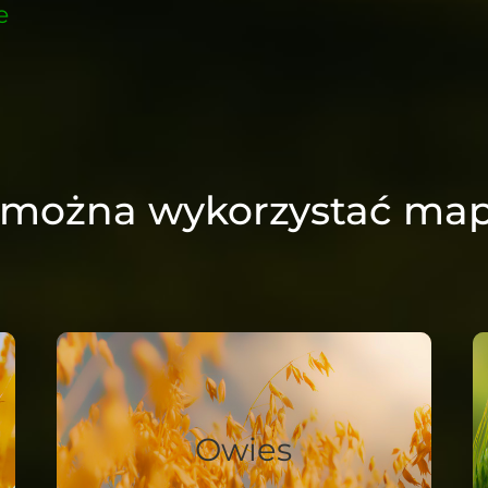
e
 można wykorzystać mapy
Owies
Zwiększanie plonów poprzez
Owies
precyzyjne stosowanie
regulatorów wzrostu.