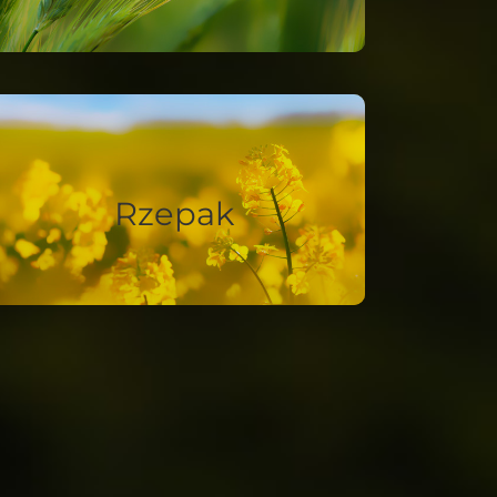
Rzepak
Stabilne rośliny także w strefach
Rzepak
wysokich plonów.