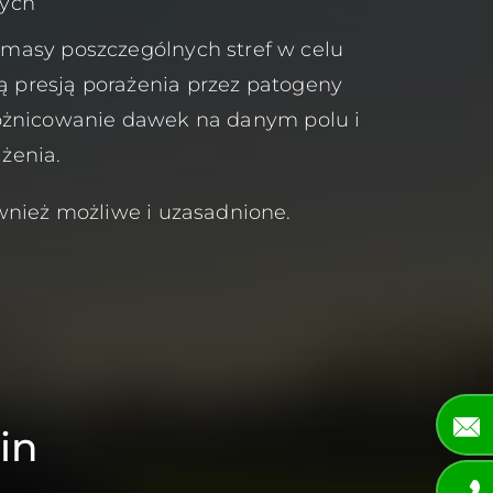
nych
masy poszczególnych stref w celu
ą presją porażenia przez patogeny
óżnicowanie dawek na danym polu i
żenia.
wnież możliwe i uzasadnione.
in