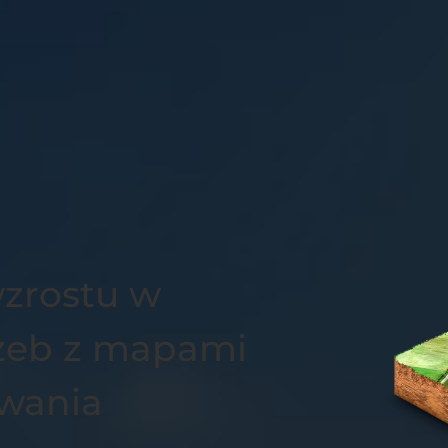
wzrostu w
rzeb z mapami
wania