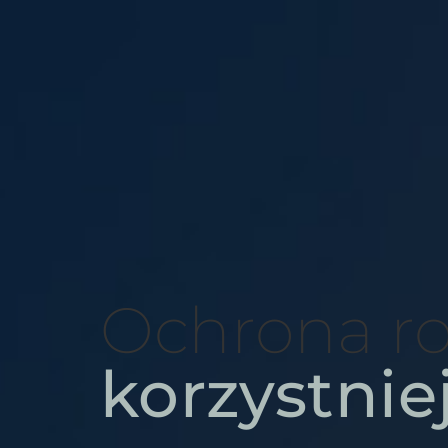
Ochrona ro
korzystnie