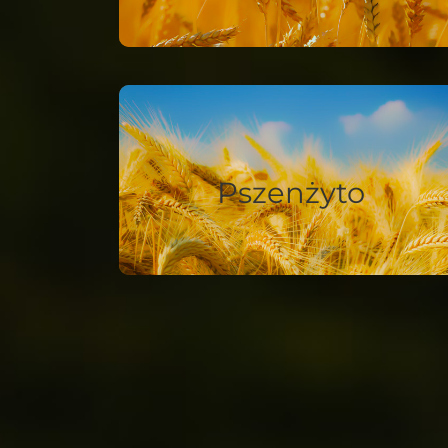
Pszenżyto
Pszenżyto
Ochrona stref niskiej wydajności.