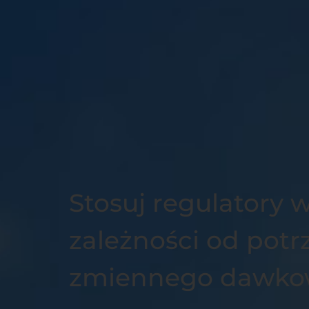
Stosuj regulatory 
zależności od pot
zmiennego dawko