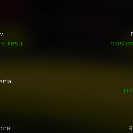
w
 stresu
dostos
ania
po
odne
R