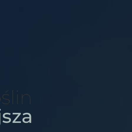
ślin
jsza