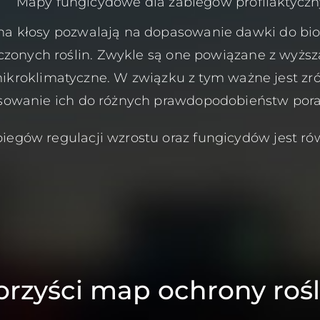
Mapy fungicydowe dla zabiegów profilaktycz
a kłosy pozwalają na dopasowanie dawki do bio
czonych roślin. Zwykle są one powiązane z wyższ
ikroklimatyczne. W związku z tym ważne jest zr
sowanie ich do różnych prawdopodobieństw pora
iegów regulacji wzrostu oraz fungicydów jest ró
orzyści map ochrony rośl