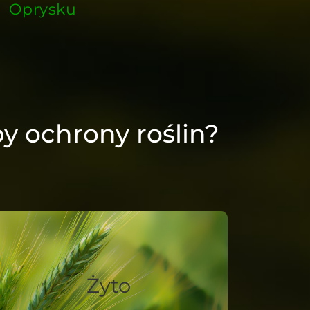
Oprysku
 ochrony roślin?
Żyto
Zwiększanie plonów poprzez
Żyto
precyzyjne stosowanie
regulatorów wzrostu.