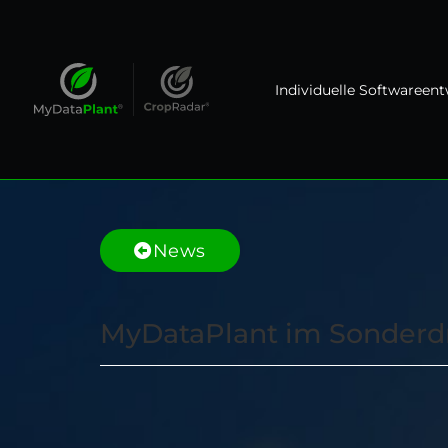
Individuelle Softwareen
News
MyDataPlant im Sonderdr