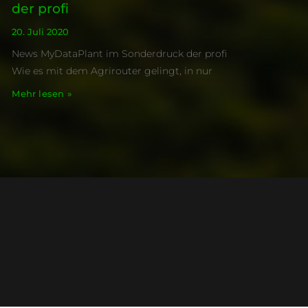
der profi
20. Juli 2020
News MyDataPlant im Sonderdruck der profi
Wie es mit dem Agrirouter gelingt, in nur
Mehr lesen »