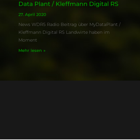
Data Plant / Kleffmann Digital RS
27. April 2020
News WDR5 Radio Beitrag über MyDataPlant /
Kleffmann Digital RS Landwirte haben im
Moment
Mehr lesen »