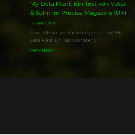
My Data Plant: Ein Test von Vater
& Sohn im Precise Magazine (UK)
16. April 2020
News 100 Tonnen Stickstoff gespart mit My
Data Plant: Ein Test von Vater &
Mehr lesen »